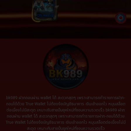
bk989 ฝากถอนผ่าน wallet ได้ สะดวกสุดๆ เพราะสามารถทำรายการฝาก-
ถอนได้ด้วย True Wallet ไม่ต้องง้อบัญชีธนาคาร เงินเข้าออกไว หมุนสล็อต
ต่อเนื่องไม่มีสะดุด เหมาะกับสายปั่นยุคใหม่ที่ชอบความรวดเร็ว bk989 ฝาก
ถอนผ่าน wallet ได้ สะดวกสุดๆ เพราะสามารถทำรายการฝาก-ถอนได้ด้วย
True Wallet ไม่ต้องง้อบัญชีธนาคาร เงินเข้าออกไว หมุนสล็อตต่อเนื่องไม่มี
สะดุด เหมาะกับสายปั่นยุคใหม่ที่ชอบความรวดเร็ว