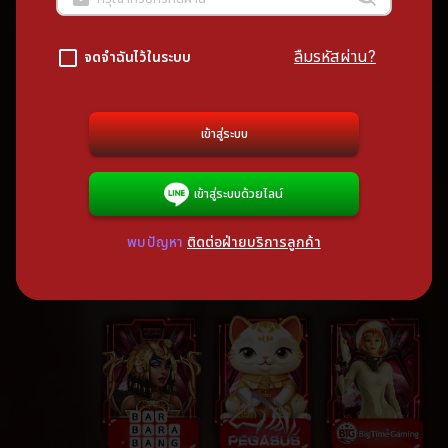
ลืมรหัสผ่าน?
จดจำฉันไว้ในระบบ
เข้าสู่ระบบ
เข้าสู่ระบบด้วยไลน์
พบปัญหา
ติดต่อฝ่ายบริการลูกค้า