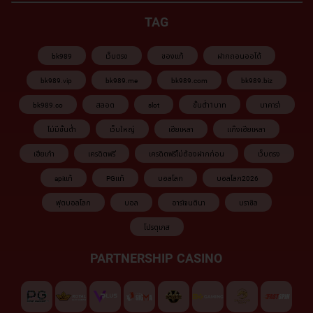
TAG
bk989
เว็บตรง
ของแท้
ฝากถอนออโต้
bk989.vip
bk989.me
bk989.com
bk989.biz
bk989.co
สลอต
slot
ขั้นต่ำ1บาท
บาคาร่า
ไม่มีขั้นต่ำ
เว็บใหญ่
เฮียเหลา
แก๊งเฮียเหลา
เฮียเก๋า
เครดิตฟรี
เครดิตฟรีไม่ต้องฝากก่อน
เว็บตรง
apiเเท้
PGเเท้
บอลโลก
บอลโลก2026
ฟุตบอลโลก
บอล
อาร์เจนตินา
บราซิล
โปรตุเกส
PARTNERSHIP CASINO